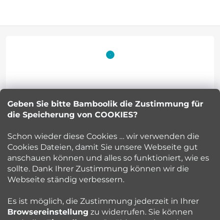
F
u
ß
z
Geben Sie bitte Bamboolik die Zustimmung für
Petra Kuncova
e
die Speicherung von COOKIES?
info
@
bamboolik.eu
i
Schon wieder diese Cookies … wir verwenden die
Cookies Dateien, damit Sie unsere Webseite gut
l
anschauen können und alles so funktioniert, wie es
sollte. Dank Ihrer Zustimmung können wir die
Bamboolik
e
Webseite ständig verbessern.
Kundenservice
Es ist möglich, die Zustimmung jederzeit in Ihrer
Browsereinstellung
zu widerrufen. Sie können