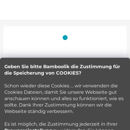
F
u
ß
z
Geben Sie bitte Bamboolik die Zustimmung für
Petra Kuncova
e
die Speicherung von COOKIES?
info
@
bamboolik.eu
i
Schon wieder diese Cookies … wir verwenden die
Cookies Dateien, damit Sie unsere Webseite gut
l
anschauen können und alles so funktioniert, wie es
sollte. Dank Ihrer Zustimmung können wir die
Bamboolik
e
Webseite ständig verbessern.
Kundenservice
Es ist möglich, die Zustimmung jederzeit in Ihrer