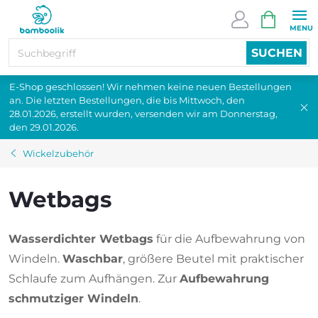
Zum
WARENK
Inhalt
springen
SUCHEN
E-Shop geschlossen! Wir nehmen keine neuen Bestellungen
an. Die letzten Bestellungen, die bis Mittwoch, den
28.01.2026, erstellt wurden, versenden wir am Donnerstag,
den 29.01.2026.
Wickelzubehör
Wetbags
Wasserdichter Wetbags
für die Aufbewahrung von
Windeln.
Waschbar
, größere Beutel mit praktischer
Schlaufe zum Aufhängen. Zur
Aufbewahrung
schmutziger Windeln
.