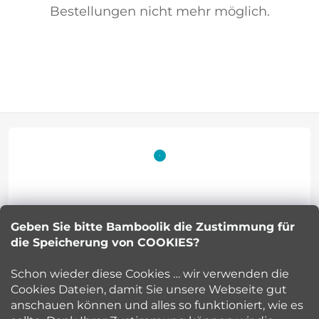
Bestellungen nicht mehr möglich.
F
u
ß
z
Geben Sie bitte Bamboolik die Zustimmung für
Petra Kuncova
e
die Speicherung von COOKIES?
info
@
bamboolik.eu
i
Schon wieder diese Cookies … wir verwenden die
Cookies Dateien, damit Sie unsere Webseite gut
l
anschauen können und alles so funktioniert, wie es