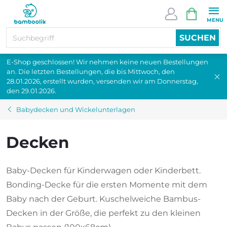
Zum
WARENK
Inhalt
springen
SUCHEN
E-Shop geschlossen! Wir nehmen keine neuen Bestellungen
an. Die letzten Bestellungen, die bis Mittwoch, den
28.01.2026, erstellt wurden, versenden wir am Donnerstag,
den 29.01.2026.
Babydecken und Wickelunterlagen
Decken
Baby-Decken für Kinderwagen oder Kinderbett.
Bonding-Decke für die ersten Momente mit dem
Baby nach der Geburt. Kuschelweiche Bambus-
Decken in der Größe, die perfekt zu den kleinen