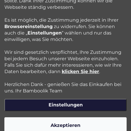
sollte. Dank Ihrer Zustimmung können wir die
Bamboolik
e
Webseite ständig verbessern.
Kundenservice
Es ist möglich, die Zustimmung jederzeit in Ihrer
Browsereinstellung
zu widerrufen. Sie können
auch die „
Einstellungen
“ wählen und nur das
Beratung
einwilligen, was Sie möchten.
Wir sind gesetzlich verpflichtet, Ihre Zustimmung
Blog
bei jedem Besuch unserer Webseite einzuholen.
Falls Sie sich dafür mehr interessieren, wie wir Ihre
Daten bearbeiten, dann
klicken Sie hier
.
Folgen Sie uns:
Herzlichen Dank - genießen Sie das Einkaufen bei
Jazyk
uns. Ihr Bamboolik Team
Einstellungen
Copyright 2026
Bamboolik
. Alle Rechte vorbehalten.
Cookie-
Einstellungen ändern
Akzeptieren
Erstellt von Shoptet Premium