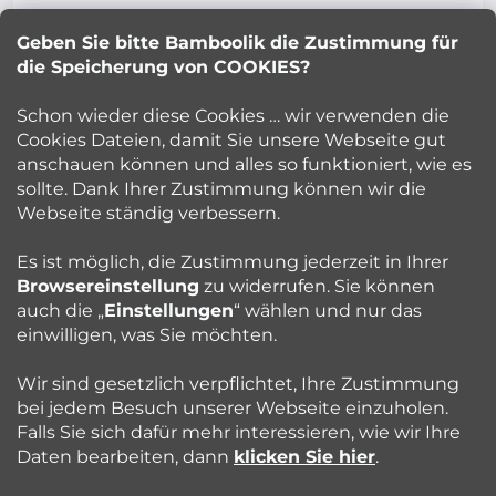
z
Geben Sie bitte Bamboolik die Zustimmung für
Petra Kuncova
e
die Speicherung von COOKIES?
info
@
bamboolik.eu
i
Schon wieder diese Cookies … wir verwenden die
Cookies Dateien, damit Sie unsere Webseite gut
l
anschauen können und alles so funktioniert, wie es
sollte. Dank Ihrer Zustimmung können wir die
Bamboolik
e
Webseite ständig verbessern.
Kundenservice
Es ist möglich, die Zustimmung jederzeit in Ihrer
Browsereinstellung
zu widerrufen. Sie können
auch die „
Einstellungen
“ wählen und nur das
Beratung
einwilligen, was Sie möchten.
Wir sind gesetzlich verpflichtet, Ihre Zustimmung
Blog
bei jedem Besuch unserer Webseite einzuholen.
Falls Sie sich dafür mehr interessieren, wie wir Ihre
Daten bearbeiten, dann
klicken Sie hier
.
Folgen Sie uns: