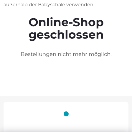
außerhalb
de
r
Babyschale
verwenden
!
Online-Shop
geschlossen
Bestellungen nicht mehr möglich.
F
u
ß