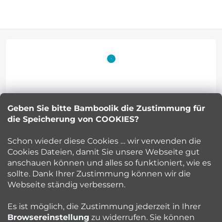
F
u
ß
z
Geben Sie bitte Bamboolik die Zustimmung für
Petra Kuncova
e
die Speicherung von COOKIES?
info
@
bamboolik.eu
i
Schon wieder diese Cookies … wir verwenden die
Cookies Dateien, damit Sie unsere Webseite gut
l
anschauen können und alles so funktioniert, wie es
sollte. Dank Ihrer Zustimmung können wir die
Bamboolik
e
Webseite ständig verbessern.
Kundenservice
Es ist möglich, die Zustimmung jederzeit in Ihrer
Browsereinstellung
zu widerrufen. Sie können