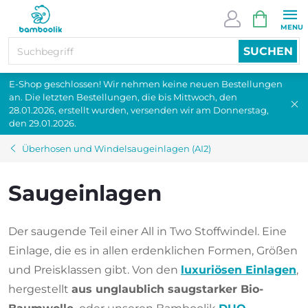
Zum
WARENK
Inhalt
springen
SUCHEN
E-Shop geschlossen! Wir nehmen keine neuen Bestellungen
an. Die letzten Bestellungen, die bis Mittwoch, den
28.01.2026, erstellt wurden, versenden wir am Donnerstag,
den 29.01.2026.
Überhosen und Windelsaugeinlagen (AI2)
Saugeinlagen
Der saugende Teil einer All in Two Stoffwindel. Eine
Einlage, die es in allen erdenklichen Formen, Größen
und Preisklassen gibt. Von den
luxuriösen Einlagen
,
hergestellt
aus unglaublich saugstarker Bio-