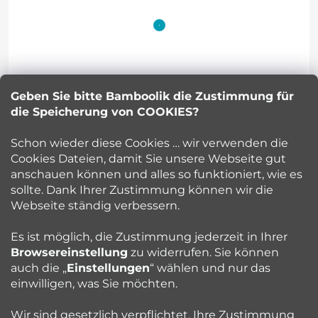
u
ß
z
Geben Sie bitte Bamboolik die Zustimmung für
Petra Kuncova
e
die Speicherung von COOKIES?
info
@
bamboolik.eu
i
Schon wieder diese Cookies … wir verwenden die
Cookies Dateien, damit Sie unsere Webseite gut
l
anschauen können und alles so funktioniert, wie es
sollte. Dank Ihrer Zustimmung können wir die
Bamboolik
e
Webseite ständig verbessern.
Kundenservice
Es ist möglich, die Zustimmung jederzeit in Ihrer
Browsereinstellung
zu widerrufen. Sie können
auch die „
Einstellungen
“ wählen und nur das
Beratung
einwilligen, was Sie möchten.
Wir sind gesetzlich verpflichtet, Ihre Zustimmung