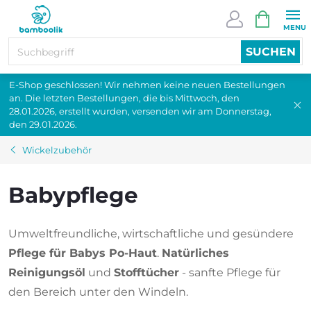
Zum
WARENK
Inhalt
springen
SUCHEN
E-Shop geschlossen! Wir nehmen keine neuen Bestellungen
an. Die letzten Bestellungen, die bis Mittwoch, den
28.01.2026, erstellt wurden, versenden wir am Donnerstag,
den 29.01.2026.
Wickelzubehör
Babypflege
Umweltfreundliche, wirtschaftliche und gesündere
Pflege für Babys Po-Haut
.
Natürliches
Reinigungsöl
und
Stofftücher
- sanfte Pflege für
den Bereich unter den Windeln.