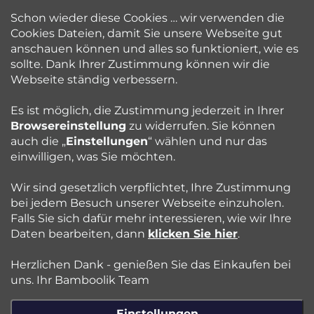
info
@
bamboolik.eu
i
Schon wieder diese Cookies … wir verwenden die
Cookies Dateien, damit Sie unsere Webseite gut
l
anschauen können und alles so funktioniert, wie es
sollte. Dank Ihrer Zustimmung können wir die
Bamboolik
e
Webseite ständig verbessern.
Kundenservice
Es ist möglich, die Zustimmung jederzeit in Ihrer
Browsereinstellung
zu widerrufen. Sie können
auch die „
Einstellungen
“ wählen und nur das
Beratung
einwilligen, was Sie möchten.
Wir sind gesetzlich verpflichtet, Ihre Zustimmung
Blog
bei jedem Besuch unserer Webseite einzuholen.
Falls Sie sich dafür mehr interessieren, wie wir Ihre
Daten bearbeiten, dann
klicken Sie hier
.
Folgen Sie uns:
Herzlichen Dank - genießen Sie das Einkaufen bei
Jazyk
uns. Ihr Bamboolik Team
Einstellungen