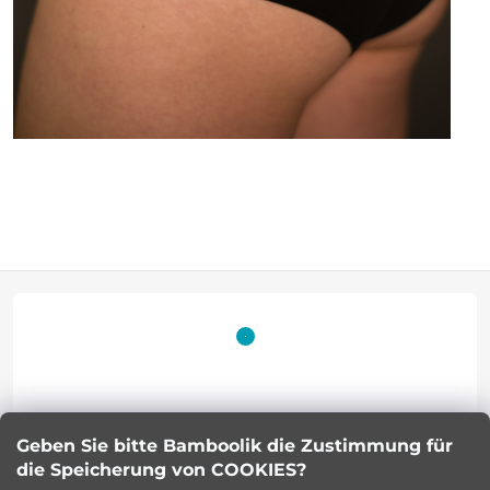
F
u
ß
z
Geben Sie bitte Bamboolik die Zustimmung für
Petra Kuncova
e
die Speicherung von COOKIES?