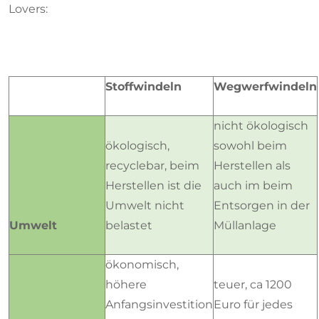
Lovers:
Stoffwindeln
Wegwerfwindeln
nicht ökologisch
ökologisch,
sowohl beim
recyclebar, beim
Herstellen als
Herstellen ist die
auch im beim
Umwelt nicht
Entsorgen in der
Umwelt
belastet
Müllanlage
ökonomisch,
höhere
teuer, ca 1200
Anfangsinvestition
Euro für jedes