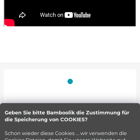
F
u
ß
z
Geben Sie bitte Bamboolik die Zustimmung für
Petra Kuncova
e
die Speicherung von COOKIES?
info
@
bamboolik.eu
i
Schon wieder diese Cookies … wir verwenden die