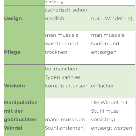
verlässig
ästhetisch, schön,
Design
niedlich!
nur ... Windeln :-)
man muss sie
man muss sie
waschen und
kaufen und
Pflege
trocknen
entsorgen
bei manchen
Typen kann es
Wickeln
komplizierter sein
einfacher
Manipulation
Die Windel mit
mit der
Stuhl muss
gebrauchten
mann muss den
vorsichtig
Windel
Stuhl entfernen
entsorgt werden