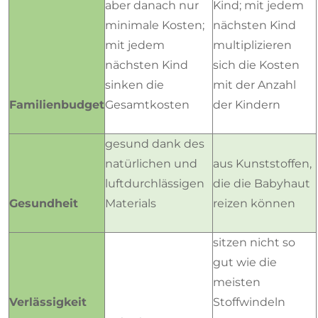
aber danach nur
Kind; mit jedem
minimale Kosten;
nächsten Kind
mit jedem
multiplizieren
nächsten Kind
sich die Kosten
sinken die
mit der Anzahl
Familienbudget
Gesamtkosten
der Kindern
gesund dank des
natürlichen und
aus Kunststoffen,
luftdurchlässigen
die die Babyhaut
Gesundheit
Materials
reizen können
sitzen nicht so
gut wie die
meisten
Verlässigkeit
Stoffwindeln