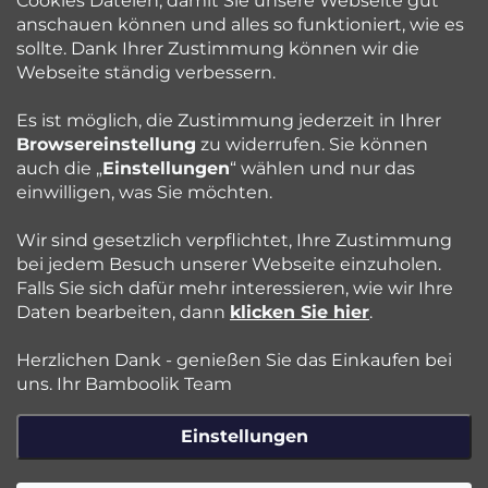
Cookies Dateien, damit Sie unsere Webseite gut
l
anschauen können und alles so funktioniert, wie es
sollte. Dank Ihrer Zustimmung können wir die
Bamboolik
e
Webseite ständig verbessern.
Kundenservice
Es ist möglich, die Zustimmung jederzeit in Ihrer
Browsereinstellung
zu widerrufen. Sie können
auch die „
Einstellungen
“ wählen und nur das
Beratung
einwilligen, was Sie möchten.
Wir sind gesetzlich verpflichtet, Ihre Zustimmung
Blog
bei jedem Besuch unserer Webseite einzuholen.
Falls Sie sich dafür mehr interessieren, wie wir Ihre
Daten bearbeiten, dann
klicken Sie hier
.
Folgen Sie uns:
Herzlichen Dank - genießen Sie das Einkaufen bei
Jazyk
uns. Ihr Bamboolik Team
Einstellungen
Copyright 2026
Bamboolik
. Alle Rechte vorbehalten.
Cookie-
Einstellungen ändern