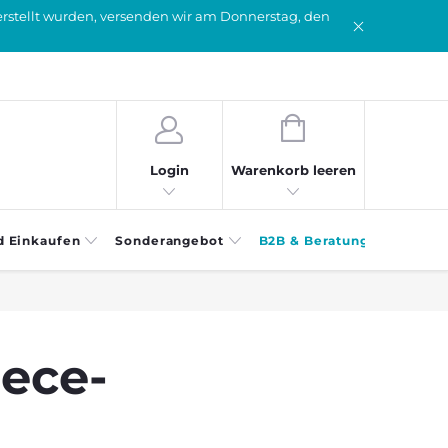
erstellt wurden, versenden wir am Donnerstag, den
WARENKORB
Warenkorb leeren
Login
d Einkaufen
Sonderangebot
B2B & Beratung
eece-