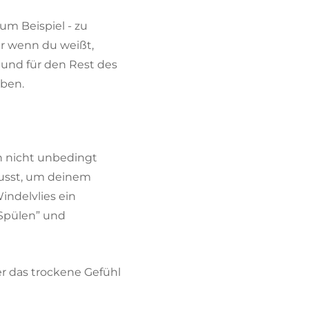
Zum Beispiel - zu
r wenn du weißt,
 und für den Rest des
eben.
ch nicht unbedingt
 musst, um deinem
indelvlies ein
-Spülen” und
der das trockene Gefühl