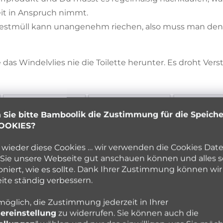
it in Anspruch nimmt.
Restmüll kann unangenehm riechen, also muss man den A
e das Windelvlies nie die Toilette herunter. Es droht Ver
 Sie bitte Bamboolik die Zustimmung für die Speich
OOKIES?
wieder diese Cookies … wir verwenden die Cookies Date
Sie unsere Webseite gut anschauen können und alles s
oniert, wie es sollte. Dank Ihrer Zustimmung können wir
te ständig verbessern.
 möglich, die Zustimmung jederzeit in Ihrer
E EINLAGEN
ereinstellung
zu widerrufen. Sie können auch die