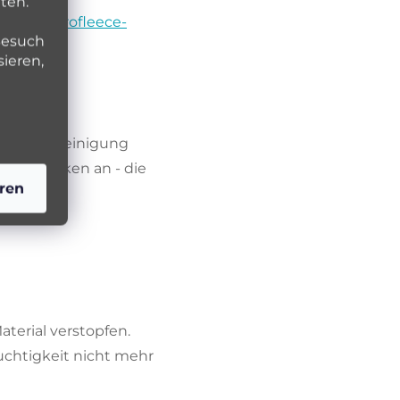
ten.
boolik
Microfleece-
Besuch
sieren,
vor Verunreinigung
rzeit trocken an - die
ren
terial verstopfen.
uchtigkeit nicht mehr