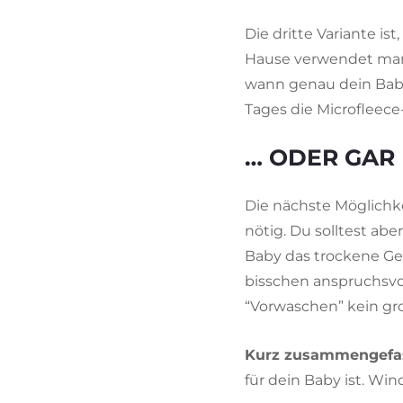
Die dritte Variante is
Hause verwendet man 
wann genau dein Baby 
Tages die Microfleec
… ODER GAR 
Die nächste Möglichke
nötig. Du solltest ab
Baby das trockene Gef
bisschen anspruchsvol
“Vorwaschen” kein gr
Kurz zusammengefas
für dein Baby ist. Wind