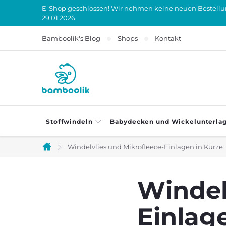
Zum
E-Shop geschlossen! Wir nehmen keine neuen Bestellung
29.01.2026.
Inhalt
springen
Bamboolik's Blog
Shops
Kontakt
Stoffwindeln
Babydecken und Wickelunterla
Windelvlies und Mikrofleece-Einlagen in Kürze
Startseite
Windel
Einlag