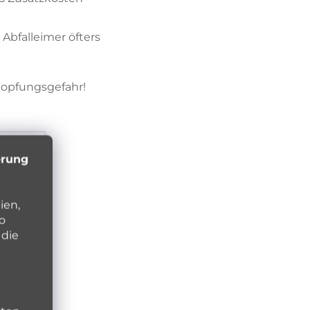
bfalleimer öfters
stopfungsgefahr!
erung
ien,
o
 die