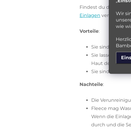
„
Einst
Findest du das Windel
Wir si
Einlagen
versuchen. Si
unsere
wie wi
Vorteile
:
Herzli
Bambo
Sie sind stärker 
Sie lassen flüssi
Ein
Haut des Babys b
Sie sind ökonomi
Nachteile
:
Die Verunreini
Fleece mag Wasch
Wenn die Einlage
durch und die Se