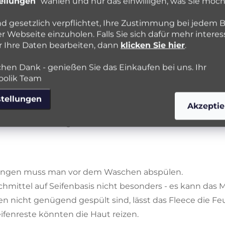
ellungen
“ wählen und nur das einwilligen, was Sie möch
vlies nicht interessant für dich? Du kannst es mit Bam
nd gesetzlich verpflichtet, Ihre Zustimmung bei jedem 
e sind aus Polyesterfleece hergestellt.
r Webseite einzuholen. Falls Sie sich dafür mehr interes
r Ihre Daten bearbeiten, dann
klicken Sie hier
.
chen Dank - genießen Sie das Einkaufen bei uns. Ihr
olik Team
als Windelvlies, deshalb schützen sie die Windel besser 
ges sehr schnell durchfließen aber fühlen sich selbst jede
stellungen
Akzeptie
leibt also trocken.
scher und ökologischer als Windelvlies
gungen muss man vor dem Waschen abspülen.
mittel auf Seifenbasis nicht besonders - es kann das Ma
n nicht genügend gespült sind, lässt das Fleece die Fe
ifenreste könnten die Haut reizen.