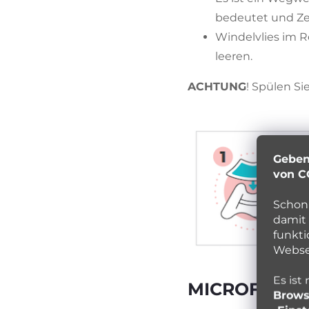
bedeutet und Ze
Windelvlies im 
leeren.
ACHTUNG
! Spülen Si
Geben
von C
Schon 
damit 
funkti
Websei
Es ist
MICROFLEEC
Brows