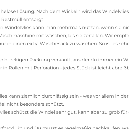
helose Lösung. Nach dem Wickeln wird das Windelvli
 Restmüll entsorgt.
n Windelvlies kann man mehrmals nutzen, wenn sie nic
 Waschmaschine mit waschen, bis sie zerfallen. Wir empfe
nur in einen extra Wäschesack zu waschen. So ist es sc
 rechteckigen Packung verkauft, aus der du immer ein Wi
 in Rollen mit Perforation - jedes Stück ist leicht abrei
es kann ziemlich durchlässig sein - was vor allem in der
del nicht besonders schützt.
lies schützt die Windel sehr gut, kann aber zu grob für 
erfprodukt und Du musst es regelmäßig nachkaufen, wa