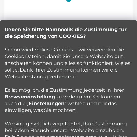
ß
z
Geben Sie bitte Bamboolik die Zustimmung für
Petra Kuncova
e
die Speicherung von COOKIES?
info
@
bamboolik.eu
i
Schon wieder diese Cookies … wir verwenden die
Cookies Dateien, damit Sie unsere Webseite gut
l
anschauen können und alles so funktioniert, wie es
sollte. Dank Ihrer Zustimmung können wir die
Bamboolik
e
Webseite ständig verbessern.
Kundenservice
Es ist möglich, die Zustimmung jederzeit in Ihrer
Browsereinstellung
zu widerrufen. Sie können
auch die „
Einstellungen
“ wählen und nur das
Beratung
einwilligen, was Sie möchten.
Wir sind gesetzlich verpflichtet, Ihre Zustimmung
Blog
bei jedem Besuch unserer Webseite einzuholen.