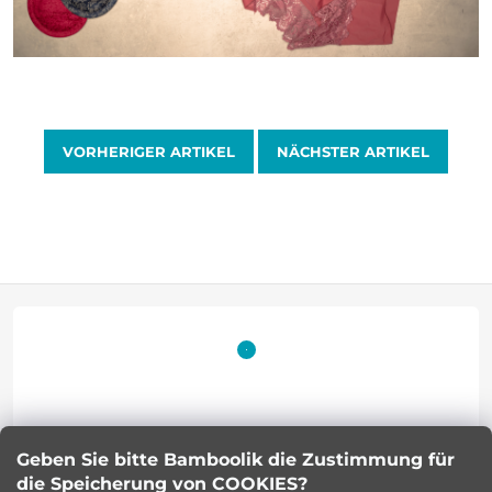
VORHERIGER ARTIKEL
NÄCHSTER ARTIKEL
F
u
ß
z
Geben Sie bitte Bamboolik die Zustimmung für
Petra Kuncova
e
die Speicherung von COOKIES?