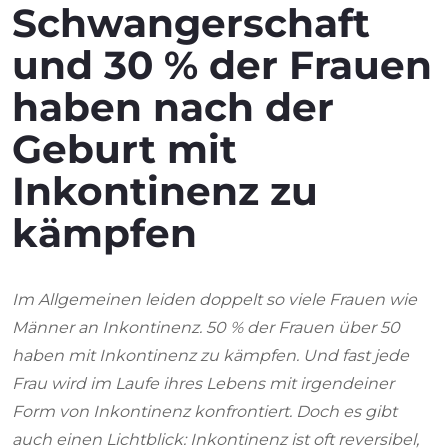
Schwangerschaft
und 30 % der Frauen
haben nach der
Geburt mit
Inkontinenz zu
kämpfen
Im Allgemeinen leiden doppelt so viele Frauen wie
Männer an Inkontinenz. 50 % der Frauen über 50
haben mit Inkontinenz zu kämpfen. Und fast jede
Frau wird im Laufe ihres Lebens mit irgendeiner
Form von Inkontinenz konfrontiert. Doch es gibt
auch einen Lichtblick: Inkontinenz ist oft reversibel,