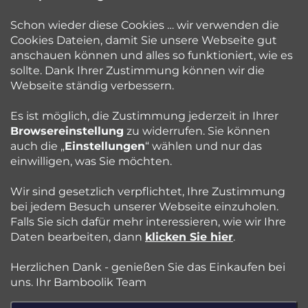
info
@
bamboolik.eu
i
Schon wieder diese Cookies … wir verwenden die
Cookies Dateien, damit Sie unsere Webseite gut
l
anschauen können und alles so funktioniert, wie es
sollte. Dank Ihrer Zustimmung können wir die
Bamboolik
e
Webseite ständig verbessern.
Kundenservice
Es ist möglich, die Zustimmung jederzeit in Ihrer
Browsereinstellung
zu widerrufen. Sie können
auch die „
Einstellungen
“ wählen und nur das
Beratung
einwilligen, was Sie möchten.
Wir sind gesetzlich verpflichtet, Ihre Zustimmung
Blog
bei jedem Besuch unserer Webseite einzuholen.
Falls Sie sich dafür mehr interessieren, wie wir Ihre
Daten bearbeiten, dann
klicken Sie hier
.
Folgen Sie uns:
Herzlichen Dank - genießen Sie das Einkaufen bei
Jazyk
uns. Ihr Bamboolik Team