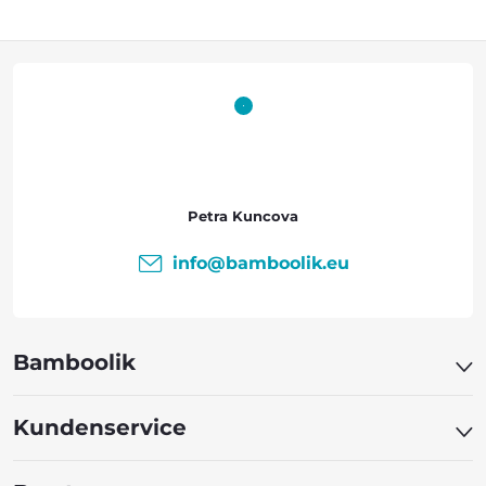
F
u
ß
z
Petra Kuncova
e
info
@
bamboolik.eu
i
l
Bamboolik
e
Kundenservice