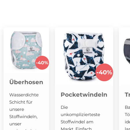
Überhosen
Pocketwindeln
T
Wasserdichte
Schicht für
Die
Ba
unsere
unkomplizierteste
Tö
Stoffwindeln,
Stoffwindel am
id
unser
Markt. Einfach
la