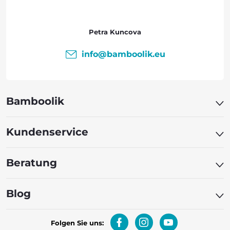
ß
z
Petra Kuncova
e
info
@
bamboolik.eu
i
l
Bamboolik
e
Kundenservice
Beratung
Blog
Folgen Sie uns: