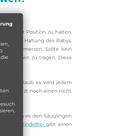
erung
 in einer Position zu halten,
etuch
. Die Haltung des Babys,
ien,
 die Schmerzen. Sollte kein
o
 die
enen Beinen zu tragen. Diese
gen. Ich glaub es wird jedem
ten.
ring man jetzt noch einen nicht
Besuch
sieren,
eugen, da es den Säuglingen
kel über Windelfrei
gibt einen