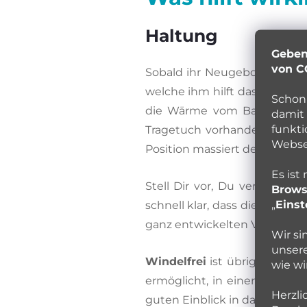
Haltung
Geben
von C
Sobald ihr Neugeborenes unte
welche ihm hilft das aufges
Schon 
die Wärme vom Bauch zu Bau
damit 
funkti
Tragetuch vorhanden sein, h
Websei
Position massiert den Bauch 
Es ist
Stell Dir vor, Du versucht 
Brows
„
Einst
schnell klar, dass dies weitau
ganz entwickelten Verdauung
Wir si
unsere
Windelfrei
ist übrigens ein
wie wi
ermöglicht, in einer natürli
Herzli
guten Einblick in das Thema.