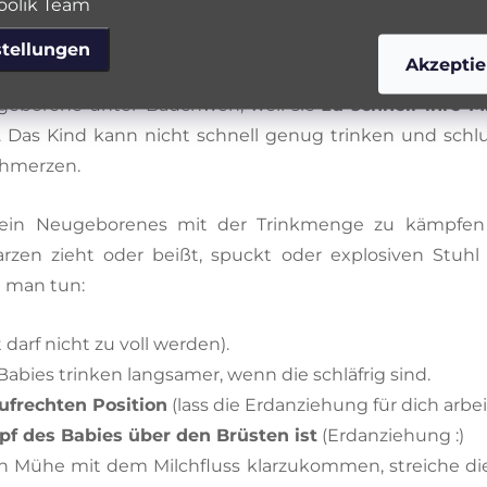
olik Team
stellungen
Akzeptie
ugeborene unter Bauchweh, weil sie
zu schnell ihre M
n. Das Kind kann nicht schnell genug trinken und schlu
chmerzen.
s Dein Neugeborenes mit der Trinkmenge zu kämpfen 
rzen zieht oder beißt, spuckt oder explosiven Stuhl h
n man tun:
t darf nicht zu voll werden).
Babies trinken langsamer, wenn die schläfrig sind.
ufrechten Position
(lass die Erdanziehung für dich arbe
pf des Babies über den Brüsten ist
(Erdanziehung :)
ch Mühe mit dem Milchfluss klarzukommen, streiche die 