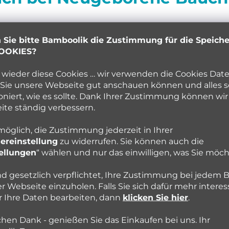
 Sie bitte Bamboolik die Zustimmung für die Speich
OOKIES?
r Bauchweh leidet, tröste es, stille es und versuche es
taute Gas loszuwerden.
Trage
es, wenn möglich im
Trag
wieder diese Cookies … wir verwenden die Cookies Date
ch und die indirekte Massage beim Tragen, lindern
Sie unsere Webseite gut anschauen können und alles s
oniert, wie es sollte. Dank Ihrer Zustimmung können wir
ilft es das Baby in einer Hocke Stellung mit angezog
te ständig verbessern.
und schafft so Erleichterung.
 möglich, die Zustimmung jederzeit in Ihrer
Dein großes Geschäft auf dem Rücken liegen zu erledi
ereinstellung
zu widerrufen. Sie können auch die
ellungen
“ wählen und nur das einwilligen, was Sie möch
s schwieriger ist als wenn man auf der Toilette sitzt. B
strakt ins Spiel und Schwups hat man den Salat.
nd gesetzlich verpflichtet, Ihre Zustimmung bei jedem 
r Webseite einzuholen. Falls Sie sich dafür mehr interes
e gute Sache, um Bauchweh bei Neugeborenen vorzub
r Ihre Daten bearbeiten, dann
klicken Sie hier
.
cheren Position sein Geschäft zu verrichten. Unser
Arti
chen Dank - genießen Sie das Einkaufen bei uns. Ihr