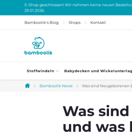
Zum
E-Shop geschlossen! Wir nehmen keine neuen Bestellung
29.01.2026.
Inhalt
springen
Bamboolik's Blog
Shops
Kontakt
Stoffwindeln
Babydecken und Wickelunterla
Bamboolik News
Was sind Neugeborenen B
Startseite
Was sin
und was h