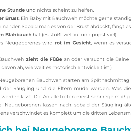
ine Stunde
und nichts scheint zu helfen.
er Brust
. Ein Baby mit Bauchweh möchte gerne ständig 
nander. Sobald man es von der Brust abdockt, fängt es 
en Blähbauch
hat (es stößt viel auf und pupst viel)
es Neugeborenes wird
rot im Gesicht
, wenn es versu
 Bauchweh
zieht die Füße
an oder versucht die Beine 
 davon ab, wie weit es motorisch entwickelt ist.)
on Neugeborenen Bauchweh starten am Spätnachmittag
d der Säugling und die Eltern müde werden. Was die 
erden lässt. Die Anfälle treten meist sehr regelmäßig 
i Neugeborenen lassen nach, sobald der Säugling ält
tens verschwindet es komplett um die dritten Lebensm
klich bei Neugeborene Bauc