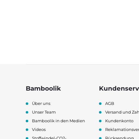
F
u
Bamboolik
Kundenserv
ß
Über uns
AGB
z
Unser Team
Versand und Za
e
Bamboolik in den Medien
Kundenkonto
Videos
Reklamationsve
i
Stoffwindel-CO2-
Rücksendung