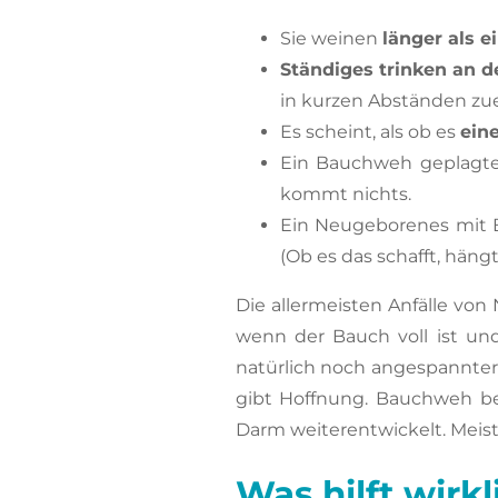
Sie weinen
länger als e
Ständiges trinken an d
in kurzen Abständen zuei
Es scheint, als ob es
ein
Ein Bauchweh geplagt
kommt nichts.
Ein Neugeborenes mit
(Ob es das schafft, hängt
Die allermeisten Anfälle v
wenn der Bauch voll ist un
natürlich noch angespannter w
gibt Hoffnung. Bauchweh be
Darm weiterentwickelt. Meis
Was hilft wir