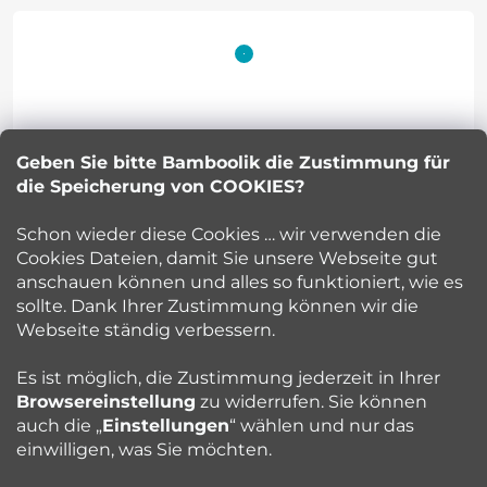
F
u
ß
z
Geben Sie bitte Bamboolik die Zustimmung für
Petra Kuncova
e
die Speicherung von COOKIES?
info
@
bamboolik.eu
i
Schon wieder diese Cookies … wir verwenden die
Cookies Dateien, damit Sie unsere Webseite gut
l
anschauen können und alles so funktioniert, wie es
sollte. Dank Ihrer Zustimmung können wir die
Bamboolik
e
Webseite ständig verbessern.
Kundenservice
Es ist möglich, die Zustimmung jederzeit in Ihrer
Browsereinstellung
zu widerrufen. Sie können
auch die „
Einstellungen
“ wählen und nur das
Beratung
einwilligen, was Sie möchten.