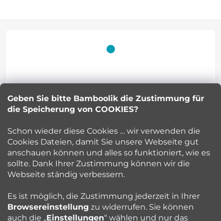
F
u
ß
z
Geben Sie bitte Bamboolik die Zustimmung für
Petra Kuncova
e
die Speicherung von COOKIES?
info
@
bamboolik.eu
i
Schon wieder diese Cookies … wir verwenden die
Cookies Dateien, damit Sie unsere Webseite gut
l
anschauen können und alles so funktioniert, wie es
sollte. Dank Ihrer Zustimmung können wir die
Bamboolik
e
Webseite ständig verbessern.
Kundenservice
Es ist möglich, die Zustimmung jederzeit in Ihrer
Browsereinstellung
zu widerrufen. Sie können
auch die „
Einstellungen
“ wählen und nur das