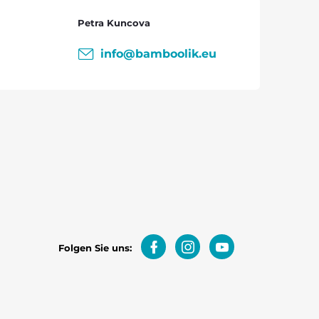
Petra Kuncova
info
@
bamboolik.eu
Folgen Sie uns: