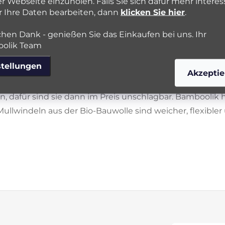
r Webseite einzuholen. Falls Sie sich dafür mehr interes
ormationen zu diesen Stoffwindel Einlagen.
r Ihre Daten bearbeiten, dann
klicken Sie hier
.
aus beiden Stoffwindel Einlagen Typen
. Nutzen Sie d
chen Dank - genießen Sie das Einkaufen bei uns. Ihr
e
kurzen Einlagen
oder
langen Einlagen aus Bio-Baumwo
olik Team
en.
stellungen
Akzeptie
 für Stoffwindeln sind allerdings
Prefolds
oder
Mullwin
 dafür sind sie dann im Preis unschlagbar. Bamboolik 
 Mullwindeln aus der Bio-Bauwolle sind weicher, flexibler