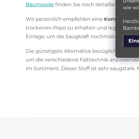
unsere
Baumwolle
finden Sie noch detailliertere Inf
wie wi
Wir persönlich empfehlen eine
Kombination 
Herzli
trockenen Popo zu erhalten und legen Sie di
Bambo
Einlage, um die Saugkraft nochmals zu erhöh
Ein
Die günstigste Alternative bezüglich Einlagen
um die verschiedene Falttechnik anzuwenden,
im Sortiment. Dieser Stoff ist sehr saugstark.
F
u