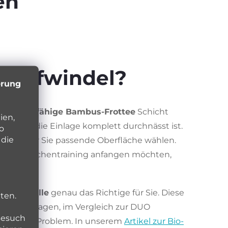
en
Stoffwindel?
erung
 sehr saugfähige Bambus-Frottee
Schicht
ien,
uch wenn die Einlage komplett durchnässt ist.
o
 die
arf die für Sie passende Oberfläche wählen.
it dem Töpfchentraining anfangen möchten,
io-Baumwolle
genau das Richtige für Sie. Diese
ten.
diese Einlagen, im Vergleich zur DUO
Besuch
rdings kein Problem. In unserem
Artikel zur Bio-