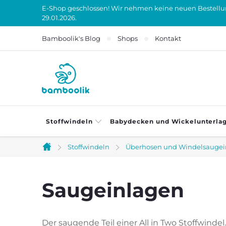
Zum
E-Shop geschlossen! Wir nehmen keine neuen Bestellung
29.01.2026.
Inhalt
springen
Bamboolik's Blog
Shops
Kontakt
Stoffwindeln
Babydecken und Wickelunterla
Stoffwindeln
Überhosen und Windelsaugein
Startseite
Saugeinlagen
Der saugende Teil einer All in Two Stoffwinde