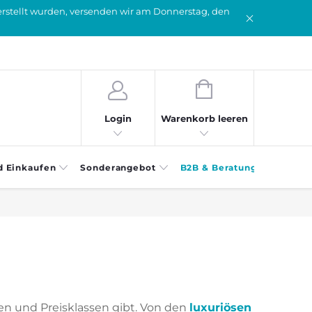
erstellt wurden, versenden wir am Donnerstag, den
WARENKORB
Warenkorb leeren
Login
d Einkaufen
Sonderangebot
B2B & Beratung
ößen und Preisklassen gibt. Von den
luxuriösen