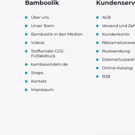
Bamboolik
Kundenserv
ß
Über uns
AGB
z
Unser Team
Versand und Za
e
Bamboolik in den Medien
Kundenkonto
Videos
Reklamationsve
i
Stoffwindel-CO2-
Rücksendung
Fußabdruck
l
Datenschutzerk
bambewindeln.de
Online-Katalog
e
Shops
B2B
Kontakt
Impressum