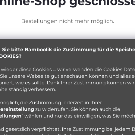
nline-Shop geschloss
Bestellungen nicht mehr möglich.
t die beste für meine 
 Sie bitte Bamboolik die Zustimmung für die Speich
OOKIES?
deln
sind
doppelseitig
. Sie haben
auf einer Seite eine
wieder diese Cookies … wir verwenden die Cookies Date
berfläche
, welche
den Babypopo 100% trocken hält
, a
Sie unsere Webseite gut anschauen können und alles s
oniert, wie es sollte. Dank Ihrer Zustimmung können wir
zw. was für Ihr Kind angenehmer ist, können Sie nach Bed
te ständig verbessern.
chlaf empfehlen wir die Stay-Dry Schicht. Sobald Sie m
 möglich, die Zustimmung jederzeit in Ihrer
ereinstellung
zu widerrufen. Sie können auch die
 ist unsere
saugfähigste Einlage aus zertifizierter B
ellungen
“ wählen und nur das einwilligen, was Sie möch
als unsere Bamboolik DUO Einlagen. Allerdings brauchen 
nd gesetzlich verpflichtet, Ihre Zustimmung bei jedem 
ken sind. Sollten Sie einen Trockner haben, ist das alle