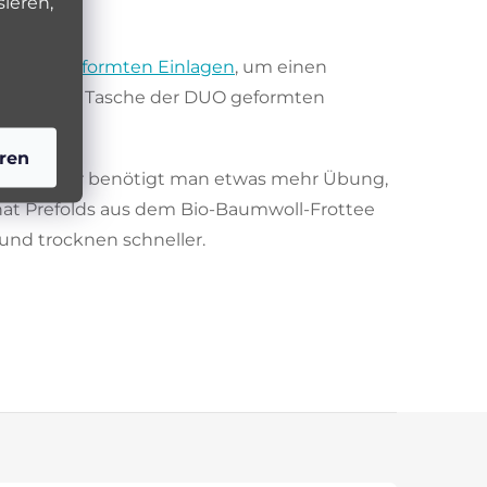
sieren,
ie
DUO geformten Einlagen
, um einen
lle
in die Tasche der DUO geformten
ren
deln
. Zwar benötigt man etwas mehr Übung,
hat Prefolds aus dem Bio-Baumwoll-Frottee
 und trocknen schneller.