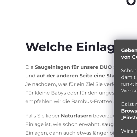
O
Welche Einlage is
Geben
von C
Die
Saugeinlagen für unsere DUO Stoffwin
Schon 
und
auf der anderen Seite eine Stay-Dry O
damit 
funkti
Je nachdem, was für ein Ziel Sie verfolgen, b
Websei
Für kleine Babys oder für den ungestörten S
empfehlen wir die Bambus-Frottee Schicht.
Es ist
Brows
Falls Sie lieber
Naturfasern
bevorzugen, dann
„
Einst
Einlage ist, wie schon erwähnt, saugstärker 
Wir si
Einlagen, dann auch etwas länger bis sie troc