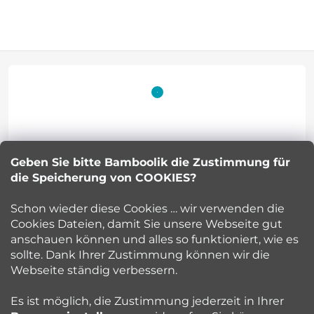
F
u
ß
z
Geben Sie bitte Bamboolik die Zustimmung für
Petra Kuncova
e
die Speicherung von COOKIES?
info
@
bamboolik.eu
i
Schon wieder diese Cookies … wir verwenden die
Cookies Dateien, damit Sie unsere Webseite gut
l
anschauen können und alles so funktioniert, wie es
sollte. Dank Ihrer Zustimmung können wir die
Bamboolik
e
Webseite ständig verbessern.
Kundenservice
Es ist möglich, die Zustimmung jederzeit in Ihrer