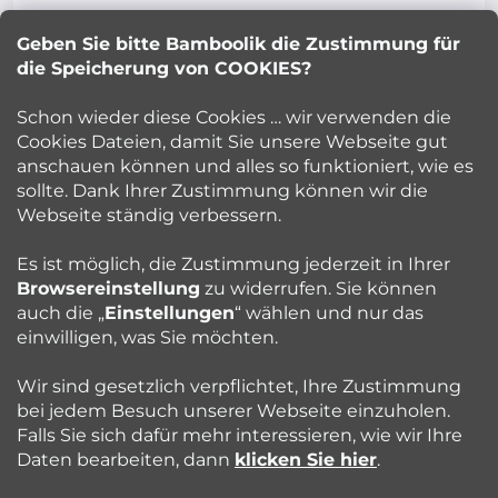
z
Geben Sie bitte Bamboolik die Zustimmung für
Petra Kuncova
e
die Speicherung von COOKIES?
info
@
bamboolik.eu
i
Schon wieder diese Cookies … wir verwenden die
Cookies Dateien, damit Sie unsere Webseite gut
l
anschauen können und alles so funktioniert, wie es
sollte. Dank Ihrer Zustimmung können wir die
Bamboolik
e
Webseite ständig verbessern.
Kundenservice
Es ist möglich, die Zustimmung jederzeit in Ihrer
Browsereinstellung
zu widerrufen. Sie können
auch die „
Einstellungen
“ wählen und nur das
Beratung
einwilligen, was Sie möchten.
Wir sind gesetzlich verpflichtet, Ihre Zustimmung
Blog
bei jedem Besuch unserer Webseite einzuholen.
Falls Sie sich dafür mehr interessieren, wie wir Ihre
Daten bearbeiten, dann
klicken Sie hier
.
Folgen Sie uns: