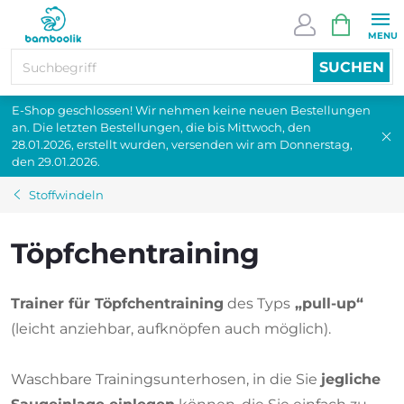
Zum
WARENK
Inhalt
springen
SUCHEN
E-Shop geschlossen! Wir nehmen keine neuen Bestellungen
an. Die letzten Bestellungen, die bis Mittwoch, den
28.01.2026, erstellt wurden, versenden wir am Donnerstag,
den 29.01.2026.
Stoffwindeln
Töpfchentraining
Trainer für Töpfchentraining
des Typs
„pull-up“
(
leicht anziehbar, aufknöpfen auch möglich
).
Waschbare Trainingsunterhosen, in die Sie
jegliche