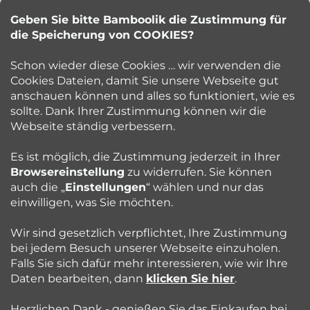
z
Geben Sie bitte Bamboolik die Zustimmung für
Petra Kuncova
e
die Speicherung von COOKIES?
info
@
bamboolik.eu
i
Schon wieder diese Cookies … wir verwenden die
Cookies Dateien, damit Sie unsere Webseite gut
l
anschauen können und alles so funktioniert, wie es
sollte. Dank Ihrer Zustimmung können wir die
Bamboolik
e
Webseite ständig verbessern.
Kundenservice
Es ist möglich, die Zustimmung jederzeit in Ihrer
Browsereinstellung
zu widerrufen. Sie können
auch die „
Einstellungen
“ wählen und nur das
Beratung
einwilligen, was Sie möchten.
Wir sind gesetzlich verpflichtet, Ihre Zustimmung
Blog
bei jedem Besuch unserer Webseite einzuholen.
Falls Sie sich dafür mehr interessieren, wie wir Ihre
Daten bearbeiten, dann
klicken Sie hier
.
Folgen Sie uns:
Herzlichen Dank - genießen Sie das Einkaufen bei