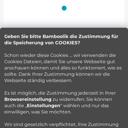
u
ß
z
Geben Sie bitte Bamboolik die Zustimmung für
Petra Kuncova
e
die Speicherung von COOKIES?
info
@
bamboolik.eu
i
Schon wieder diese Cookies … wir verwenden die
Cookies Dateien, damit Sie unsere Webseite gut
l
anschauen können und alles so funktioniert, wie es
sollte. Dank Ihrer Zustimmung können wir die
Bamboolik
e
Webseite ständig verbessern.
Kundenservice
Es ist möglich, die Zustimmung jederzeit in Ihrer
Browsereinstellung
zu widerrufen. Sie können
auch die „
Einstellungen
“ wählen und nur das
Beratung
einwilligen, was Sie möchten.
Wir sind gesetzlich verpflichtet, Ihre Zustimmung
Blog